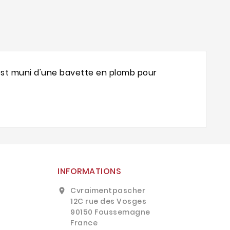
Il est muni d'une bavette en plomb pour
INFORMATIONS
Cvraimentpascher
location_on
12C rue des Vosges
90150 Foussemagne
France