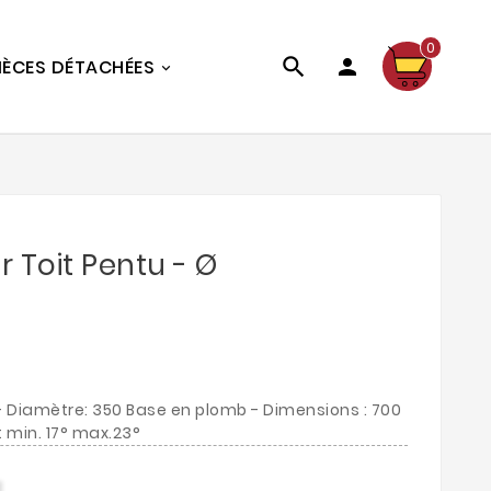
0


IÈCES DÉTACHÉES
r Toit Pentu - Ø
 - Diamètre: 350 Base en plomb - Dimensions : 700
t min. 17° max.23°