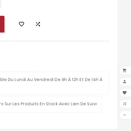



le Du Lundi Au Vendredi De 9h À 12h Et De 14h À


rs Sur Les Produits En Stock Avec Lien De Suivi

