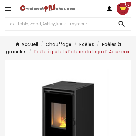
0



Accueil
Chauffage
Poêles
Poêles à
granulés
Poêle à pellets Paterno Integra P Acier noir