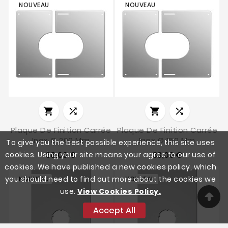
NOUVEAU
NOUVEAU




Plaque De Finition Carrée
Plaque De Finition Carrée
Inox Ø 200 Mm
Inox Ø 150 Mm
To give you the best possible experience, this site uses
cookies. Using your site means your agree to our use of
38,00 €
33,00 €
cookies. We have published a new cookies policy, which
you should need to find out more about the cookies we
NOUVEAU
NOUVEAU
use.
View Cookies Policy.
Accept All