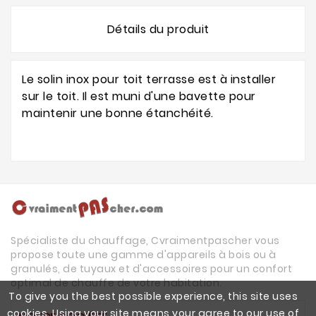
Détails du produit
Le solin inox pour toit terrasse est à installer
sur le toit. Il est muni d'une bavette pour
maintenir une bonne étanchéité.
Spécialiste du chauffage, Cvraimentpascher vous
propose toute une gamme d'appareils à bois ou à
granulés, de tuyaux et d'accessoires pour un confort
optimal de chauffe de votre habitation.
To give you the best possible experience, this site uses
cookies. Using your site means your agree to our use of