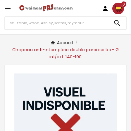
0



Accueil
Chapeau anti-intempérie double paroi isolée - Ø
int/ext: 140-190