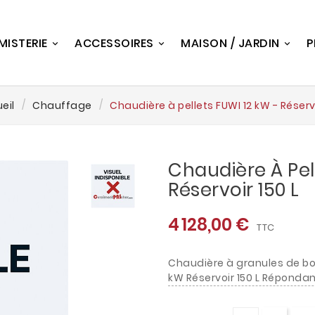
MISTERIE
ACCESSOIRES
MAISON / JARDIN
P
eil
Chauffage
Chaudière à pellets FUWI 12 kW - Réservo
Chaudière À Pel
Réservoir 150 L
4 128,00 €
TTC
Chaudière à granules de boi
kW Réservoir 150 L Répondan