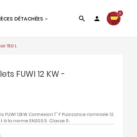
0


IÈCES DÉTACHÉES
ir 150 L
lets FUWI 12 KW -
s FUWI 12kW Connexion 1'' F Puissance nominale 12
t à la norme EN303.5. Classe 5.