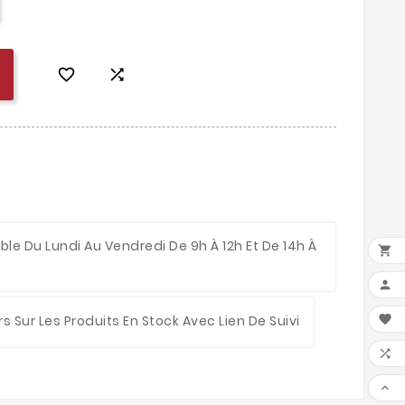


le Du Lundi Au Vendredi De 9h À 12h Et De 14h À



rs Sur Les Produits En Stock Avec Lien De Suivi

