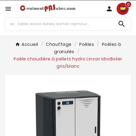
0



Accueil
Chauffage
Poêles
Poêles à
granulés
Poêle chaudière à pellets hydro Lincar IdroBoiler
gris/blanc