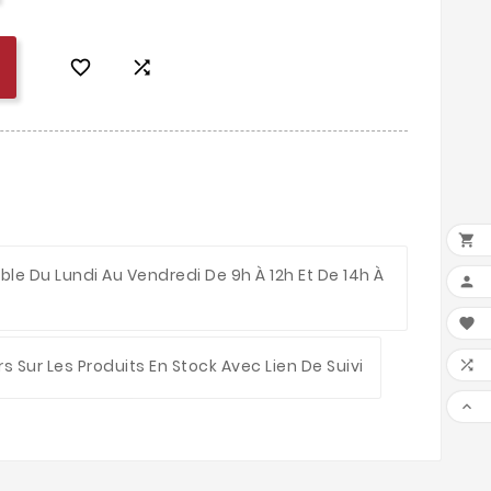



le Du Lundi Au Vendredi De 9h À 12h Et De 14h À


rs Sur Les Produits En Stock Avec Lien De Suivi

