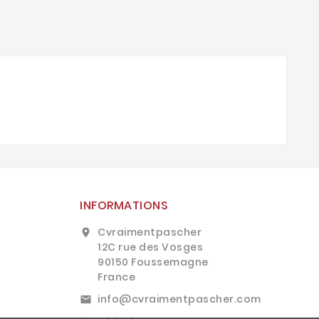
INFORMATIONS
Cvraimentpascher
location_on
12C rue des Vosges
90150 Foussemagne
France
info@cvraimentpascher.com
email