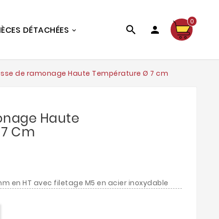
0


IÈCES DÉTACHÉES
osse de ramonage Haute Température Ø 7 cm
onage Haute
 7 Cm
 en HT avec filetage M5 en acier inoxydable