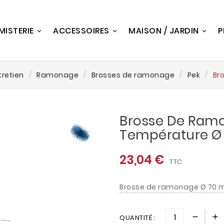
MISTERIE
ACCESSOIRES
MAISON / JARDIN
P
tretien
Ramonage
Brosses de ramonage
Pek
Br
Brosse De Ram
Température Ø
23,04 €
TTC
Brosse de ramonage Ø 70 mm
QUANTITÉ :