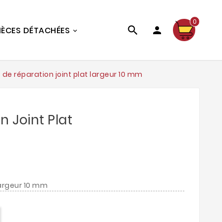
0


IÈCES DÉTACHÉES
t de réparation joint plat largeur 10 mm
n Joint Plat
 largeur 10 mm