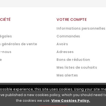
CIÉTÉ
VOTRE COMPTE
Informations personnelles
légales
Commandes
s générales de vente
Avoirs
z-nous
Adresses
e
Bons de réduction
Mes listes de souhaits
Mes alertes
ossible experience, this site uses cookies. Using your site 
ave published a new cookies policy, which you should need t
the cookies we use.
View Cookies Policy.