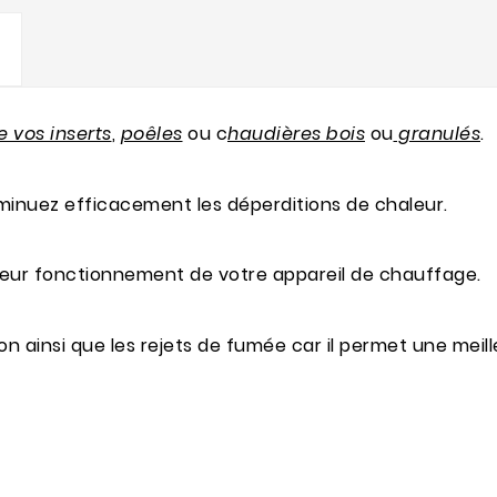
e vos inserts
,
poêles
ou c
haudières bois
ou
granulés
.
iminuez efficacement les déperditions de chaleur.
lleur fonctionnement de votre appareil de chauffage.
on ainsi que les rejets de fumée car il permet une meil