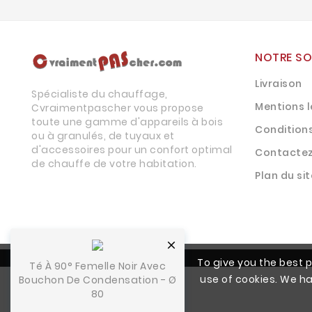
NOTRE SO
Livraison
Spécialiste du chauffage,
Mentions 
Cvraimentpascher vous propose
toute une gamme d'appareils à bois
Condition
ou à granulés, de tuyaux et
d'accessoires pour un confort optimal
Contacte
de chauffe de votre habitation.
Plan du sit

To give you the best p
Té À 90° Femelle Noir Avec
use of cookies. We h
Bouchon De Condensation - Ø
80