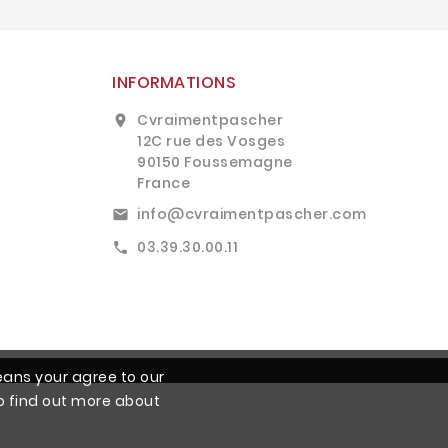
INFORMATIONS
Cvraimentpascher
location_on
12C rue des Vosges
90150 Foussemagne
France
info@cvraimentpascher.com
email
03.39.30.00.11
call
means your agree to our
o find out more about