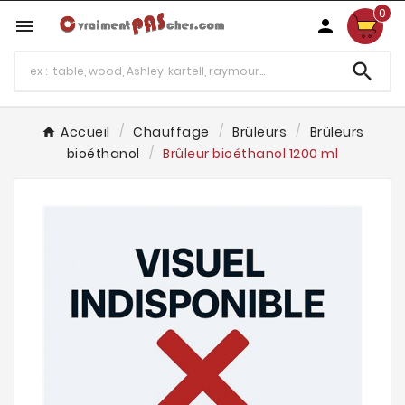
0



Accueil
Chauffage
Brûleurs
Brûleurs
bioéthanol
Brûleur bioéthanol 1200 ml