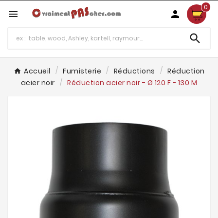
0



Accueil
Fumisterie
Réductions
Réduction
acier noir
Réduction acier noir - Ø 120 F - 130 M