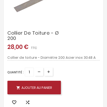
Collier De Toiture - Ø
200
28,00 €
TTC
Collier de toiture - Diamètre 200 Acier inox 304B A
QUANTITÉ :
AJOUTER AU PANIER


