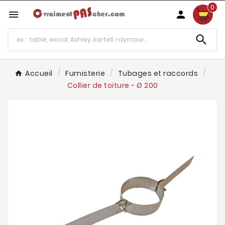
0



Accueil
Fumisterie
Tubages et raccords
Collier de toiture - Ø 200