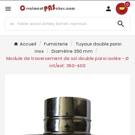
0



Accueil
Fumisterie
Tuyaux double paroi
inox
Diamètre 350 mm
Module de traversement de sol double paroi isolée - Ø
int/ext: 350-400