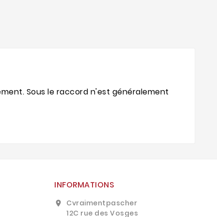
rdement. Sous le raccord n'est généralement
INFORMATIONS
Cvraimentpascher
location_on
12C rue des Vosges