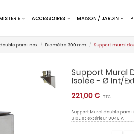
MISTERIE
ACCESSOIRES
MAISON / JARDIN
P
double paroi inox
Diamètre 300 mm
Support mural doub
Support Mural 
Isolée - Ø Int/e
221,00 €
TTC
Support Mural double paroi i
316L et extérieur 304B A