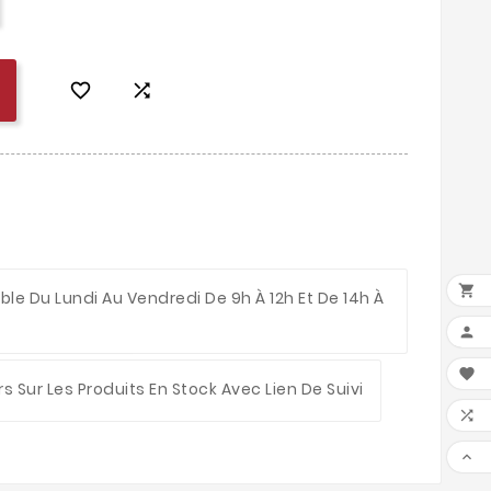



le Du Lundi Au Vendredi De 9h À 12h Et De 14h À


rs Sur Les Produits En Stock Avec Lien De Suivi

