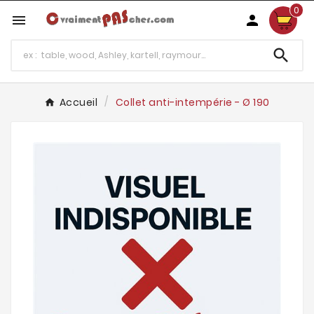
0



Accueil
Collet anti-intempérie - Ø 190