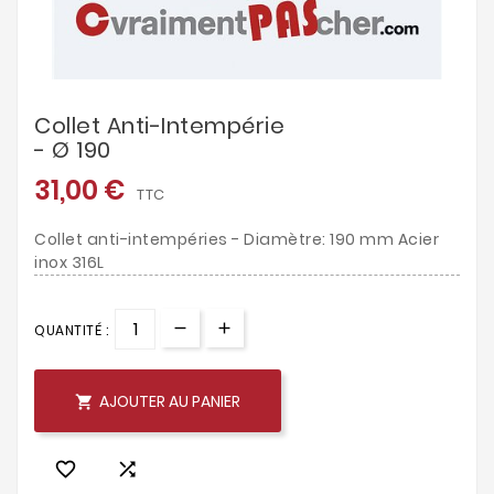
Collet Anti-Intempérie
- Ø 190
31,00 €
TTC
Collet anti-intempéries - Diamètre: 190 mm Acier
inox 316L
QUANTITÉ :
AJOUTER AU PANIER


