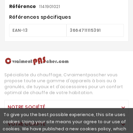
Référence
1141901021
Références spécifiques
EAN-13
3664711115391
Spécialiste du chauffage, Cvraimentpascher vous
propose toute une gamme d'appareils à bois ou à
granulés, de tuyaux et d'accessoires pour un confort
optimal de chauffe de votre habitation.
NOTRE SOCIÉTÉ

To give you the best possible experience, this site uses
cookies. Using your site means your agree to our use of
VOTRE COMPTE

cookies. We have published a new cookies policy, which