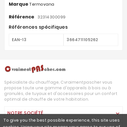
Marque
Termovana
Référence
32314300099
Références spécifiques
EAN-13
3664711105262
Spécialiste du chauffage, Cvraimentpascher vous
propose toute une gamme d'appareils à bois ou à
granulés, de tuyaux et d'accessoires pour un confort
optimal de chauffe de votre habitation.
NOTRE SOCIÉTÉ

To give you the best possible experience, this site uses