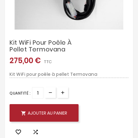
Kit WiFi Pour Poêle À
Pellet Termovana
275,00 €
TTC
Kit WiFi pour poêle à pellet Termovana
QUANTITÉ :
AJOUTER AU PANIER


